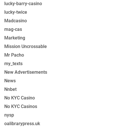
lucky-barry-casino
lucky-twice
Madcasino
mag-cas
Marketing
Mission Uncrossable
Mr Pacho
my_texts
New Advertisements
News
Nnbet
No KYC Casino
No KYC Casinos
nysp
oalibrarypress.uk