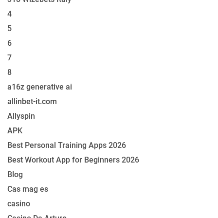
4
5
6
7
8
a16z generative ai
allinbet-it.com
Allyspin
APK
Best Personal Training Apps 2026
Best Workout App for Beginners 2026
Blog
Cas mag es
casino
Casino De Arturo