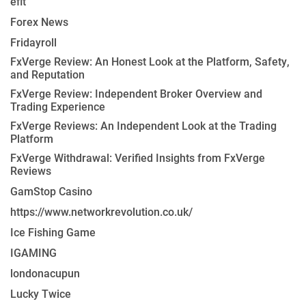
efit
Forex News
Fridayroll
FxVerge Review: An Honest Look at the Platform, Safety,
and Reputation
FxVerge Review: Independent Broker Overview and
Trading Experience
FxVerge Reviews: An Independent Look at the Trading
Platform
FxVerge Withdrawal: Verified Insights from FxVerge
Reviews
GamStop Casino
https://www.networkrevolution.co.uk/
Ice Fishing Game
IGAMING
londonacupun
Lucky Twice