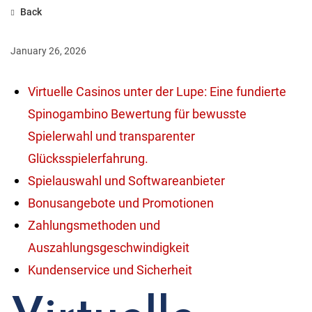
Back
January 26, 2026
Virtuelle Casinos unter der Lupe: Eine fundierte
Spinogambino Bewertung für bewusste
Spielerwahl und transparenter
Glücksspielerfahrung.
Spielauswahl und Softwareanbieter
Bonusangebote und Promotionen
Zahlungsmethoden und
Auszahlungsgeschwindigkeit
Kundenservice und Sicherheit