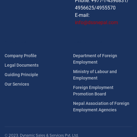
Phone: +977-1-4396831/
4956625/4955570
E-mail:
info@dssnepal.com
About Us
Useful Links
Company Profile
Department of Foreign
Employment
Legal Documents
Ministry of Labour and
Guiding Principle
Employment
Our Services
Foreign Employment
Promotion Board
Nepal Association of Foreign
Employment Agencies
© 2023. Dynamic Sales & Services Pvt. Ltd.