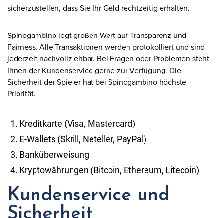
sicherzustellen, dass Sie Ihr Geld rechtzeitig erhalten.
Spinogambino legt großen Wert auf Transparenz und
Fairness. Alle Transaktionen werden protokolliert und sind
jederzeit nachvollziehbar. Bei Fragen oder Problemen steht
Ihnen der Kundenservice gerne zur Verfügung. Die
Sicherheit der Spieler hat bei Spinogambino höchste
Priorität.
Kreditkarte (Visa, Mastercard)
E-Wallets (Skrill, Neteller, PayPal)
Banküberweisung
Kryptowährungen (Bitcoin, Ethereum, Litecoin)
Kundenservice und
Sicherheit